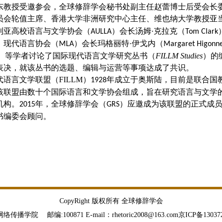
东教授受邀参会，全球修辞学会秘书处副主任赵蕾博士后受会长
员会轮值主席、香港大学非洲研究中心主任、维也纳大学教授亚
利亚高校语言与文学协会（
）会长汤姆·克拉克（
AULLA
Tom Clark
、现代语言协会（
）会长玛格丽特·伊戈内（
MLA
Margaret Higonn
）等学者讨论了国际现代语言文学研究丛书（
FILLM Studies
）的
表决，就该丛书的选题、编辑与运营等事项达成了共识。
代语言文学联盟（
FILLM
）
年成立于奥斯陆，目前是联合国
1928
该联盟由数十个国际语言和文学协会组成，旨在研究语言与文学
机构。
年，全球修辞学会（
）应邀成为该联盟的正式成
2015
GRS
书编委会顾问。
CopyRight 版权所有 全球修辞学会
邮编:100871 E-mail：rhetoric2008@163.com京ICP备13037236 P