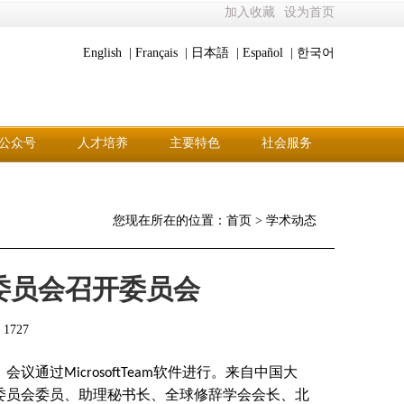
加入收藏
设为首页
English |
Français |
日本語 |
Español |
한국어
公众号
人才培养
主要特色
社会服务
您现在所在的位置：
首页
>
学术动态
盟委员会召开委员会
：
1727
，会议通过
软件进行。来自中国大
MicrosoftTeam
委员会委员、助理秘书长、全球修辞学会会长、北